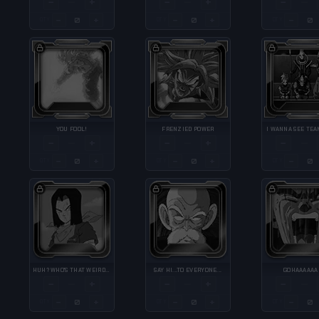
−
+
−
+
−
—
—
—
−
+
−
+
−
QTY
QTY
QTY
YOU FOOL!
FRENZIED POWER
I WANNA SEE TE
−
+
−
+
−
—
—
—
−
+
−
+
−
QTY
QTY
QTY
HUH? WHO'S THAT WEIRDO?
SAY HI...TO EVERYONE...
GOHAAAAAA
−
+
−
+
−
—
—
—
−
+
−
+
−
QTY
QTY
QTY