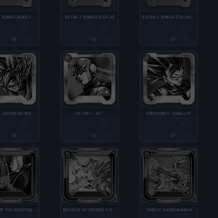
EXTRA Z POWER [BROLY: FULL POWER]
EXTRA Z POWER [KEFLA]
EXTRA Z POWER [TRUNKS (ADULT)]
+
−
+
−
+
—
—
—
−
+
−
+
−
+
QTY
QTY
ULTRA!! - SUPER SAIYAN ROSÉ GOKU BLACK
ULTRA!! - HIT
SPARKING!! - SHALLOT
+
−
+
−
+
—
—
—
−
+
−
+
−
+
QTY
QTY
TRUTH OF THE SURVIVAL GAME
BELIEVE IN YOURSELF, GOHAN!
FAMILY KAMEHAMEHA