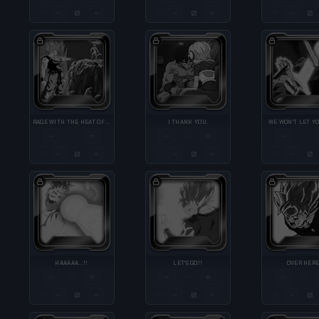
−
+
−
+
−
QTY
QTY
QTY
RAGE WITH THE HEAT OF A MIGHTY INFERNO
I THANK YOU.
WE WON'T LET Y
−
+
−
+
−
—
—
—
−
+
−
+
−
QTY
QTY
QTY
HAAAAA...!!
LET'S GO!!
OVER HERE
−
+
−
+
−
—
—
—
−
+
−
+
−
QTY
QTY
QTY