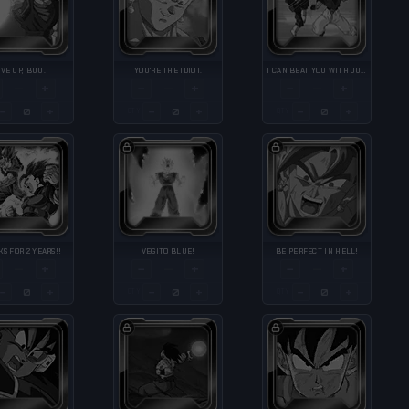
IVE UP, BUU.
YOU'RE THE IDIOT.
I CAN BEAT YOU WITH JUST MY LEGS!
+
−
+
−
+
—
—
—
−
+
−
+
−
+
QTY
QTY
S FOR 2 YEARS!!
VEGITO BLUE!
BE PERFECT IN HELL!
+
−
+
−
+
—
—
—
−
+
−
+
−
+
QTY
QTY