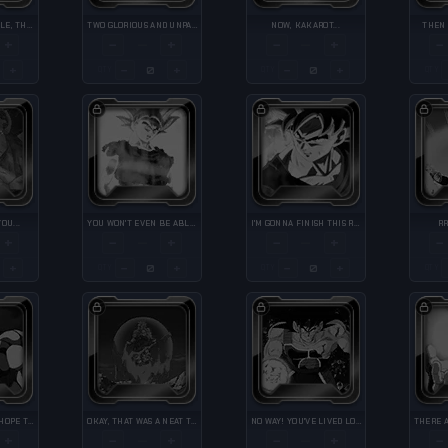
ME, THE INVINCIBLE, THE ALMIGHTY AND DIVINE
TWO GLORIOUS AND UNPARALLELED POWERS
NOW, KAKAROT...
THEN 
+
−
+
−
+
−
—
—
+
−
+
−
+
QTY
QTY
QTY
OU...
YOU WON'T EVEN BE ABLE TO LAY A FINGER ON ME.
I'M GONNA FINISH THIS RIGHT NOW.
RR
+
−
+
−
+
−
—
—
+
−
+
−
+
QTY
QTY
QTY
FOR YOUR SAKE, I HOPE THAT WASN'T THE CAVALRY!
OKAY, THAT WAS A NEAT TRICK...
NO WAY! YOU'VE LIVED LONG ENOUGH!
+
−
+
−
+
−
—
—