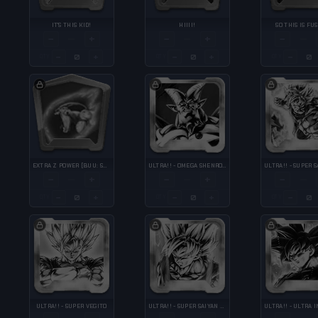
IT'S THIS KID!
HIIII!
SO THIS IS FU
−
+
−
+
−
—
—
—
−
+
−
+
−
QTY
QTY
QTY
EXTRA Z POWER [BUU: SUPER]
ULTRA!! - OMEGA SHENRON
−
+
−
+
−
—
—
—
−
+
−
+
−
QTY
QTY
QTY
ULTRA!! - SUPER VEGITO
ULTRA!! - SUPER SAIYAN GOKU