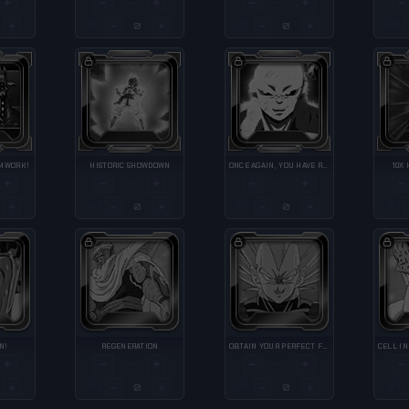
+
−
+
−
+
−
—
—
+
−
+
−
+
QTY
QTY
QTY
AMWORK!
HISTORIC SHOWDOWN
ONCE AGAIN, YOU HAVE RETURNED.
10X
+
−
+
−
+
−
—
—
+
−
+
−
+
QTY
QTY
QTY
N!
REGENERATION
OBTAIN YOUR PERFECT FORM.
+
−
+
−
+
−
—
—
+
−
+
−
+
QTY
QTY
QTY