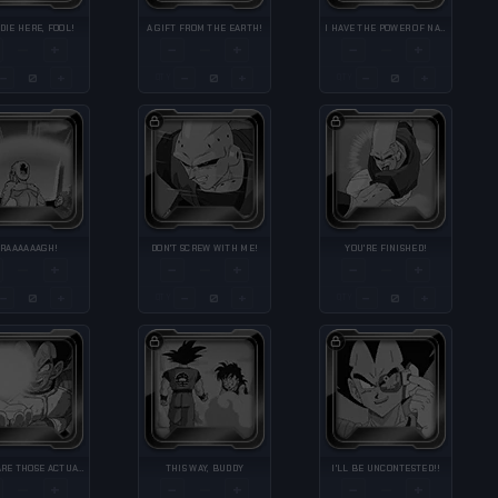
DIE HERE, FOOL!
A GIFT FROM THE EARTH!
I HAVE THE POWER OF NATURE INSIDE!
+
−
+
−
+
—
—
—
−
+
−
+
−
+
QTY
QTY
RAAAAAAGH!
DON'T SCREW WITH ME!
YOU'RE FINISHED!
+
−
+
−
+
—
—
—
−
+
−
+
−
+
QTY
QTY
THERE ARE THOSE ACTUALLY CAPABLE OF PRODUCING A SATELLITE!
THIS WAY, BUDDY
I'LL BE UNCONTESTED!!
+
−
+
−
+
—
—
—