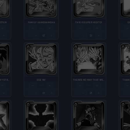
GOTEN
FAMILY KAMEHAMEHA
THIS IS SUPER VEGITO!
G
+
−
+
−
+
−
—
—
+
−
+
−
+
QTY
QTY
QTY
I'M SURPRISED AT MY STRENGTH
SEE YA!
THERE'S NO WAY THAT WE...COULD LOSE TO SOMEONE LIKE YOU!
THANK
+
−
+
−
+
−
—
—
+
−
+
−
+
QTY
QTY
QTY