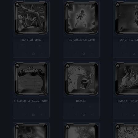
FRENZIED POWER
HISTORIC SHOWDOWN
DAY OF RECKO
−
+
−
+
−
—
—
—
−
+
−
+
−
QTY
QTY
QTY
IT'S OVER FOR ALL OF YOU!
DAAAD!!
INSTANT TRANSM
−
+
−
+
−
—
—
—
−
+
−
+
−
QTY
QTY
QTY