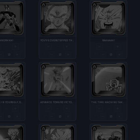
NNGRHHH!
YOU'VE OVERSTEPPED THE LINE!
RAAAAAH!
+
−
+
−
+
—
—
—
−
+
−
+
−
+
QTY
QTY
BELIEVE IN YOURSELF, GOHAN!
ADVANCE TOWARD VICTORY
THE TIME MACHINE TAKES OFF
+
−
+
−
+
—
—
—
−
+
−
+
−
+
QTY
QTY