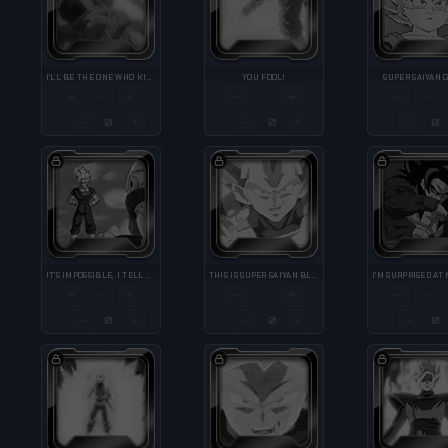
I'LL BE THE ONE WHO KILLS YOU!
YOU FOOL!
SUPER SAIYAN 
−
+
−
+
−
—
—
—
−
+
−
+
−
QTY
QTY
QTY
IT'S IMPOSSIBLE, I TELL YOU. IMPOSSIBLE.
THIS IS SUPER SAIYAN BLUE!
−
+
−
+
−
—
—
—
−
+
−
+
−
QTY
QTY
QTY