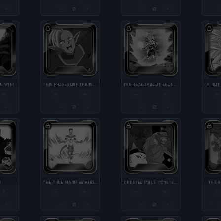
+
−
+
−
+
QTY
QTY
QTY
OU WIN!
THIS PROVES OUR TRANSFORMATIVE POWER!
I'VE HEARD ABOUT ENOUGH OF YOUR STUPID CRAP!
+
−
+
−
+
−
—
—
+
−
+
−
+
QTY
QTY
QTY
!
THE TRUE MANIFESTATION OF GOLDEN FRIEZA
UNDETECTABLE MONSTERS
THE A
+
−
+
−
+
−
—
—
+
−
+
−
+
QTY
QTY
QTY