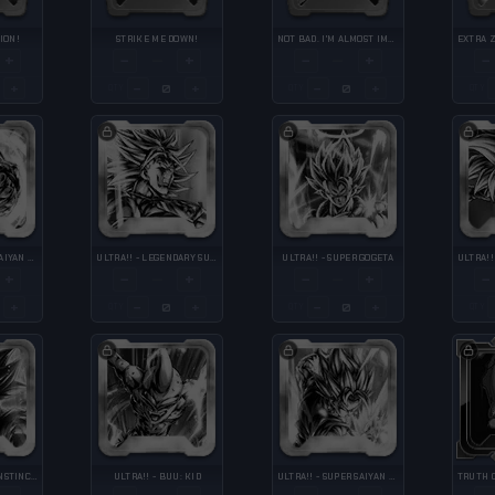
SION!
STRIKE ME DOWN!
NOT BAD. I'M ALMOST IMPRESSED.
+
−
+
−
+
−
—
—
+
−
+
−
+
QTY
QTY
QTY
ULTRA!! - SUPER SAIYAN GOD SS KAIOKEN GOKU
ULTRA!! - LEGENDARY SUPER SAIYAN BROLY
ULTRA!! - SUPER GOGETA
+
−
+
−
+
−
—
—
+
−
+
−
+
QTY
QTY
QTY
ULTRA!! - ULTRA INSTINCT -SIGN- GOKU
ULTRA!! - BUU: KID
ULTRA!! - SUPER SAIYAN GOD SS VEGITO