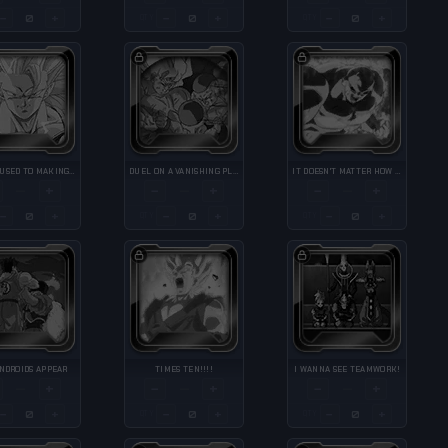
−
+
−
+
−
+
QTY
QTY
I'M NOT USED TO MAKING THIS TRANSFORMATION YET.
DUEL ON A VANISHING PLANET!
IT DOESN'T MATTER HOW HIGH YOU CLIMB; I WILL NOT LOSE.
+
−
+
−
+
—
—
—
−
+
−
+
−
+
QTY
QTY
NDROIDS APPEAR
TIMES TEN!!!!
I WANNA SEE TEAMWORK!
+
−
+
−
+
—
—
—
−
+
−
+
−
+
QTY
QTY