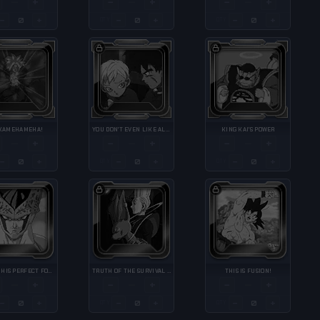
+
−
+
−
+
—
—
—
−
+
−
+
−
+
QTY
QTY
 KAMEHAMEHA!
YOU DON'T EVEN LIKE ALL THAT FIGHTING, HUH?
KING KAI'S POWER
+
−
+
−
+
—
—
—
−
+
−
+
−
+
QTY
QTY
CELL IN HIS PERFECT FORM.
TRUTH OF THE SURVIVAL GAME
THIS IS FUSION!
+
−
+
−
+
—
—
—
−
+
−
+
−
+
QTY
QTY