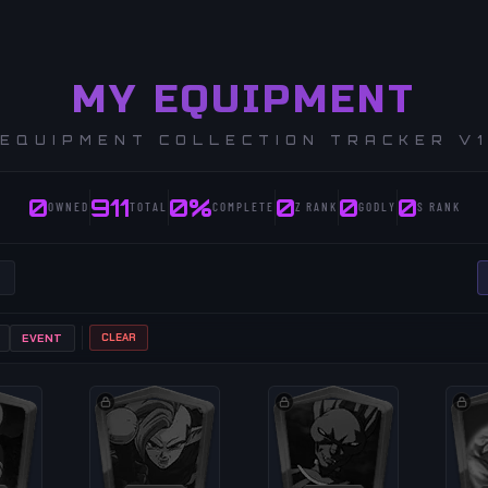
MY EQUIPMENT
EQUIPMENT COLLECTION TRACKER V
0
911
0%
0
0
0
OWNED
TOTAL
COMPLETE
Z RANK
GODLY
S RANK
CLEAR
EVENT