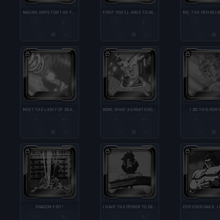
RAGING HOPE FOR THE FUTURE
FIRST YOU'LL HAVE TO DEAL WITH ME!
−
+
−
+
−
—
—
—
−
+
−
+
−
QTY
QTY
QTY
MEET THE LIGHT OF DEATH!!!!!
WOW, WHAT A GREAT SHOW!
I DO THIS FOR Y
−
+
−
+
−
—
—
—
−
+
−
+
−
QTY
QTY
QTY
DRAGON FIST!
I HAVE THE POWER TO DESTROY YOU NOW!
−
+
−
+
−
—
—
—