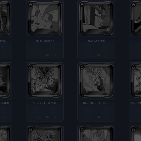
NING
DO IT, GOHAN!
TOO BAD, #16
+
−
+
−
+
−
—
—
+
−
+
−
+
QTY
QTY
QTY
ISSION
I'LL END THIS NOW.
KA... ME... HA... ME...
+
−
+
−
+
−
—
—
+
−
+
−
+
QTY
QTY
QTY